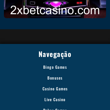
Navegação
Bingo Games
Bonuses
Casino Games
Live Casino