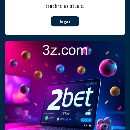
tendências atuais.
Jogar