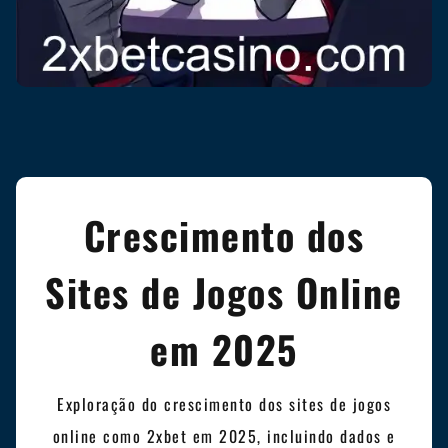
Crescimento dos
Sites de Jogos Online
em 2025
Exploração do crescimento dos sites de jogos
online como 2xbet em 2025, incluindo dados e