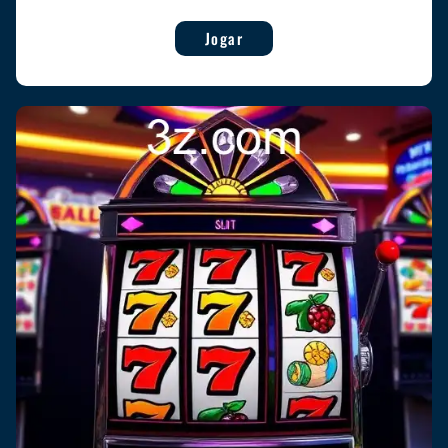
Jogar