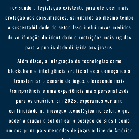
revisando a legislação existente para oferecer mais
proteção aos consumidores, garantindo ao mesmo tempo
a sustentabilidade do setor. Isso inclui novas medidas
de verificação de identidade e restrições mais rígidas
para a publicidade dirigida aos jovens.
Além disso, a integração de tecnologias como
blockchain e inteligência artificial está começando a
transformar o cenário de jogos, oferecendo mais
transparência e uma experiência mais personalizada
para os usuários. Em 2025, esperamos ver uma
continuidade na inovação tecnológica no setor, o que
poderia ajudar a solidificar a posição do Brasil como
um dos principais mercados de jogos online da América