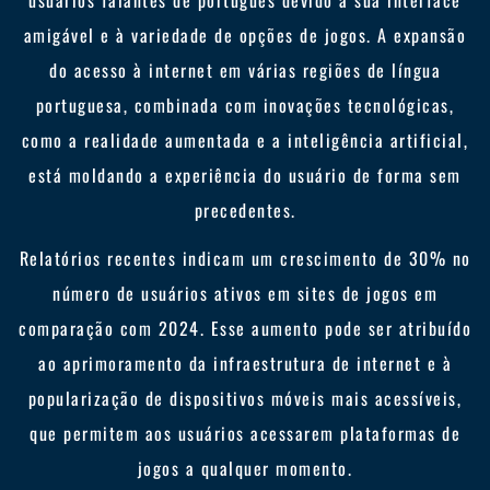
usuários falantes de português devido à sua interface
amigável e à variedade de opções de jogos. A expansão
do acesso à internet em várias regiões de língua
portuguesa, combinada com inovações tecnológicas,
como a realidade aumentada e a inteligência artificial,
está moldando a experiência do usuário de forma sem
precedentes.
Relatórios recentes indicam um crescimento de 30% no
número de usuários ativos em sites de jogos em
comparação com 2024. Esse aumento pode ser atribuído
ao aprimoramento da infraestrutura de internet e à
popularização de dispositivos móveis mais acessíveis,
que permitem aos usuários acessarem plataformas de
jogos a qualquer momento.