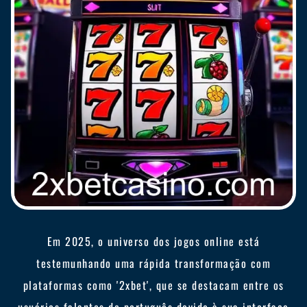
Em 2025, o universo dos jogos online está
testemunhando uma rápida transformação com
plataformas como '2xbet', que se destacam entre os