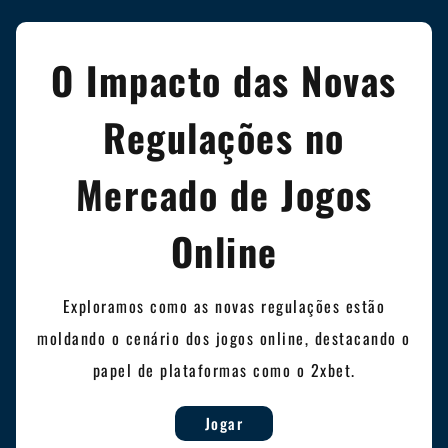
O Impacto das Novas
Regulações no
Mercado de Jogos
Online
Exploramos como as novas regulações estão
moldando o cenário dos jogos online, destacando o
papel de plataformas como o 2xbet.
Jogar