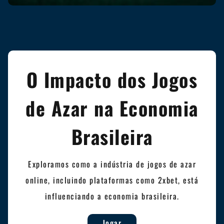
O Impacto dos Jogos
de Azar na Economia
Brasileira
Exploramos como a indústria de jogos de azar
online, incluindo plataformas como 2xbet, está
influenciando a economia brasileira.
Jogar