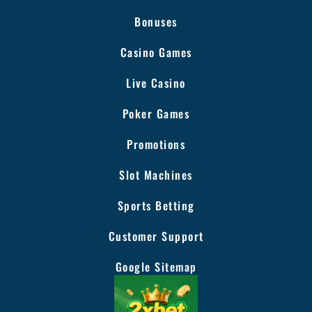
Bonuses
Casino Games
Live Casino
Poker Games
Promotions
Slot Machines
Sports Betting
Customer Support
Google Sitemap