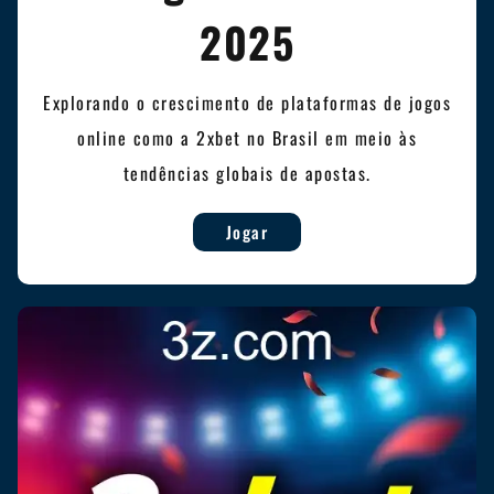
2025
Explorando o crescimento de plataformas de jogos
online como a 2xbet no Brasil em meio às
tendências globais de apostas.
Jogar