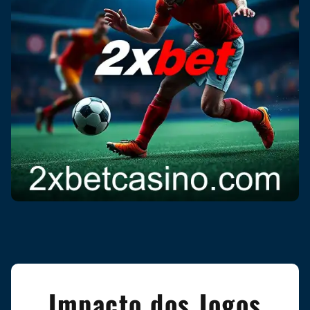
Impacto dos Jogos