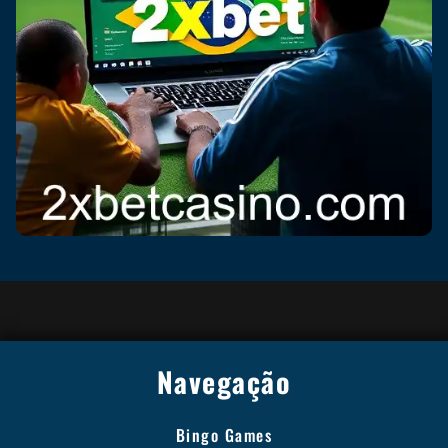
Navegação
Bingo Games