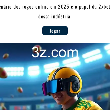
nário dos jogos online em 2025 e o papel da 2xbe
dessa indústria.
Jogar