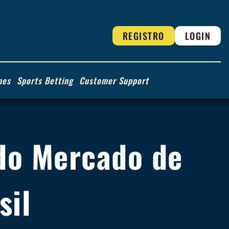
REGISTRO
LOGIN
nes
Sports Betting
Customer Support
 do Mercado de
sil