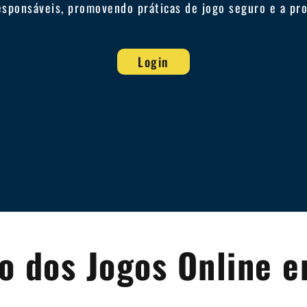
esponsáveis, promovendo práticas de jogo seguro e a pro
Login
o dos Jogos Online 