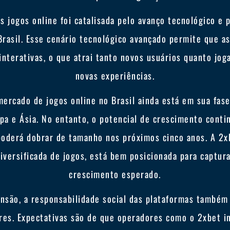
s jogos online foi catalisada pelo avanço tecnológico e 
 Brasil. Esse cenário tecnológico avançado permite que a
interativas, o que atrai tanto novos usuários quanto j
novas experiências.
mercado de jogos online no Brasil ainda está em sua fas
a e Ásia. No entanto, o potencial de crescimento continu
oderá dobrar de tamanho nos próximos cinco anos. A 2x
iversificada de jogos, está bem posicionada para captur
crescimento esperado.
são, a responsabilidade social das plataformas também 
ores. Expectativas são de que operadores como o 2xbet in