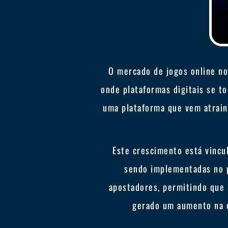
O mercado de jogos online no
onde plataformas digitais se t
uma plataforma que vem atrain
Este crescimento está vincul
sendo implementadas no p
apostadores, permitindo que
gerado um aumento na c