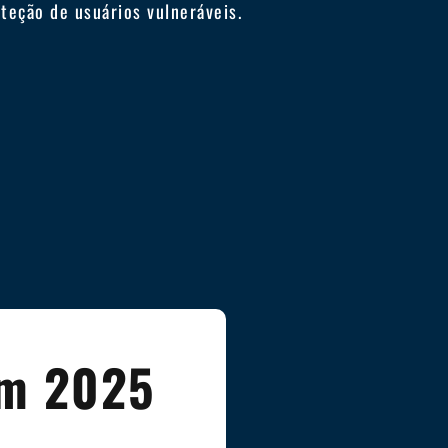
teção de usuários vulneráveis.
em 2025