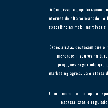
Além disso, a popularização do
internet de alta velocidade no
experiências mais imersivas e 
Especialistas destacam que o 
mercados maduros na Europ
projeções sugerindo que p
marketing agressiva e oferta d
Com o mercado em rápida expan
especialistas e regulad