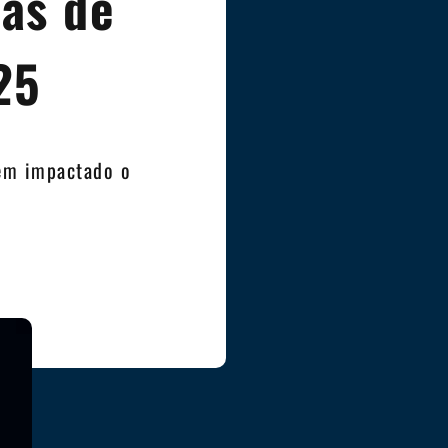
as de
25
têm impactado o