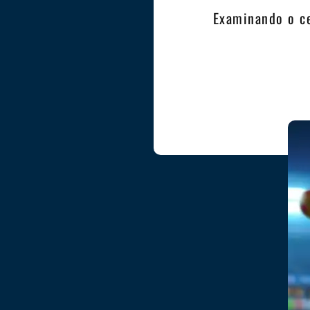
Examinando o ce