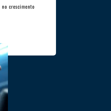
t no crescimento